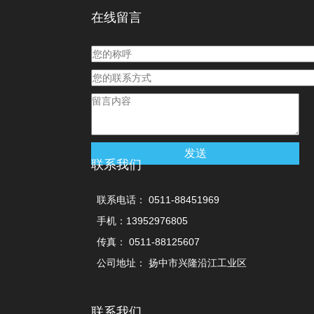
在线留言
联系我们
联系电话： 0511-88451969
手机：13952976805
传真： 0511-88125607
公司地址： 扬中市兴隆沿江工业区
联系我们