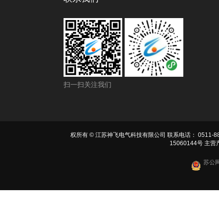
扫一扫关注我们
权所有 © 江苏神飞电气科技有限公司 联系电话： 0511-8845
15060144号
主营
苏公网