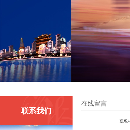
在线留言
联系我们
联系